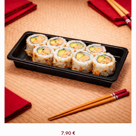
7,90
€