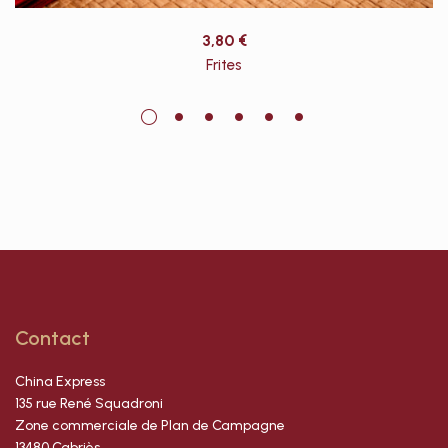
3,80
€
Frites
Contact
China Express
135 rue René Squadroni
Zone commerciale de Plan de Campagne
13480 Cabriès