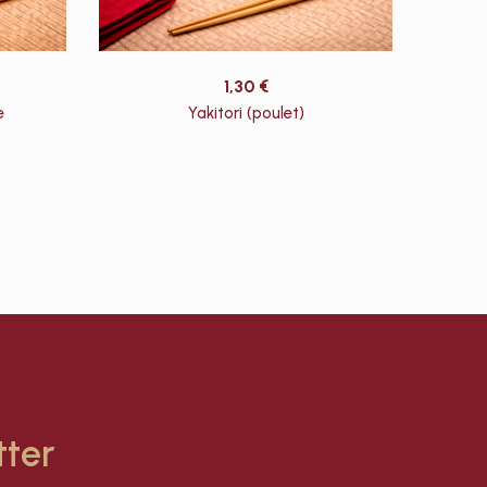
1,30
€
e
Yakitori (poulet)
tter