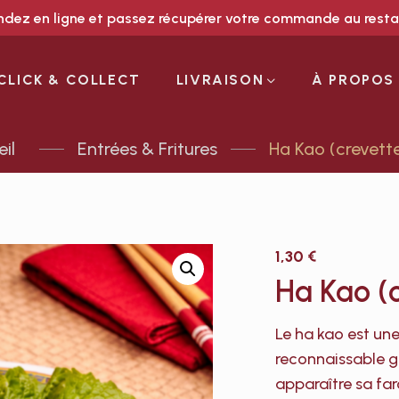
ez en ligne et passez récupérer votre commande au rest
CLICK & COLLECT
LIVRAISON
À PROPOS
Entrées & Fritures
Ha Kao (crevette
1,30
€
Ha Kao (c
Le ha kao est une
reconnaissable gr
apparaître sa far