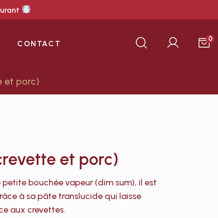
aurant
0
CONTACT
 et porc)
revette et porc)
 petite bouchée vapeur (dim sum), il est
âce à sa pâte translucide qui laisse
ce aux crevettes.