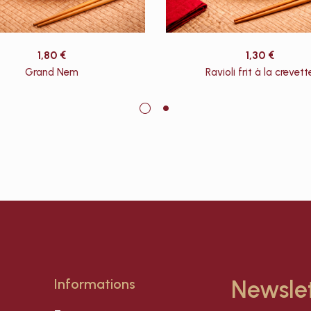
1,80
€
1,30
€
Grand Nem
Ravioli frit à la crevett
Informations
Newsle