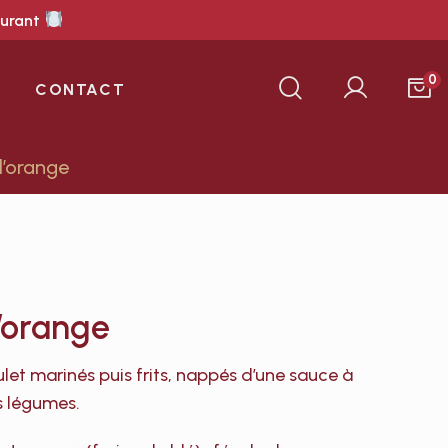
aurant
0
CONTACT
l’orange
l’orange
et marinés puis frits, nappés d’une sauce à
s légumes.