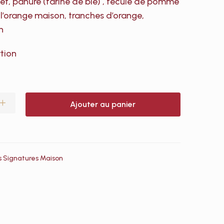
let, panure (farine de blé) , fécule de pomme
 l’orange maison, tranches d’orange,
n
rtion
Ajouter au panier
s Signatures Maison