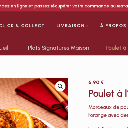
ez en ligne et passez récupérer votre commande au rest
CLICK & COLLECT
LIVRAISON
À PROPOS
Plats Signatures Maison
Poulet à 
6,90
€
Poulet à 
Morceaux de poul
l’orange avec de