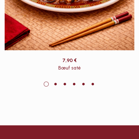
7,90
€
Bœuf saté