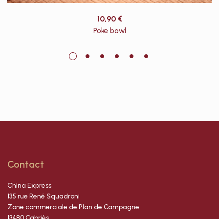
10,90
€
Poke bowl
Contact
China Express
135 rue René Squadroni
Zone commerciale de Plan de Campagne
13480 Cabriès