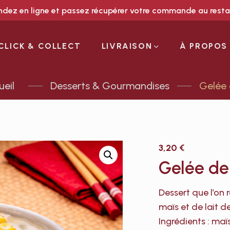
ez en ligne et passez récupérer votre commande au rest
CLICK & COLLECT
LIVRAISON
À PROPOS
Desserts & Gourmandises
Gelée 
3,20
€
Gelée de
Dessert que l’on 
maïs et de lait d
Ingrédients : maï