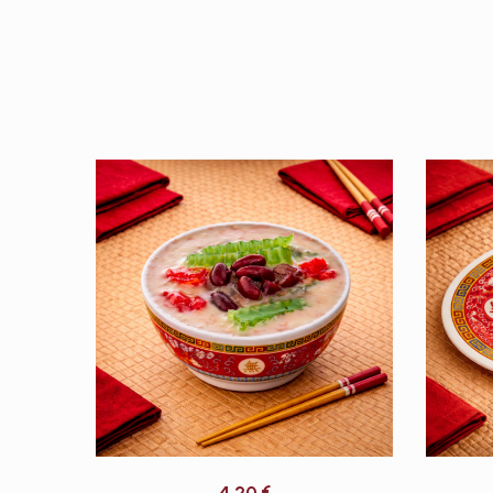
4,20
€