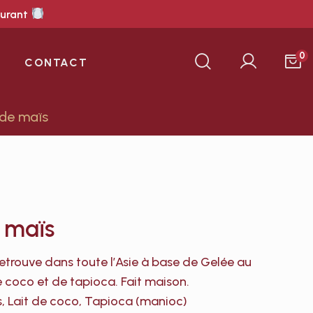
aurant
0
CONTACT
de maïs
 maïs
retrouve dans toute l’Asie à base de Gelée au
e coco et de tapioca. Fait maison.
s, Lait de coco, Tapioca (manioc)